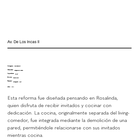
Av. De Los Incas II
Categoría:
Residencial
Ubicación:
Belgrano R, CABA
Superficie:
90 m²
Estado:
Finalizado
Equipo:
Fotografía / LAV
Año:
2022
Esta reforma fue diseñada pensando en Rosalinda, 
quien disfruta de recibir invitados y cocinar con 
dedicación. La cocina, originalmente separada del living-
comedor, fue integrada mediante la demolición de una 
pared, permitiéndole relacionarse con sus invitados 
mientras cocina.