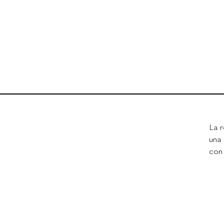
La 
una 
con 